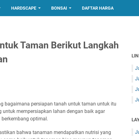
HARDSCAPE
BONSAI
DAFTAR HARGA
Untuk Taman Berikut Langkah
LI
an
J
J
J
J
g bagaimana persiapan tanah untuk taman untuk itu
 untuk mempersiapkan lahan dengan baik agar
n berkembang optimal.
LA
J
astikan bahwa tanaman mendapatkan nutrisi yang