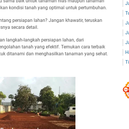
rlaku sama baik untuk tanaman hias maupun tanaman
J
kan kondisi tanah yang optimal untuk pertumbuhan.
T
ntang persiapan lahan? Jangan khawatir, teruskan
J
ya secara detail.
J
kan langkah-langkah persiapan lahan, dari
J
golahan tanah yang efektif. Temukan cara terbaik
H
tuk ditanami dan menghasilkan tanaman yang sehat.
T