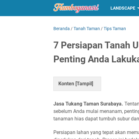
LANDSCAPE
Beranda
/
Tanah Taman
/
Tips Taman
7 Persiapan Tanah 
Penting Anda Lakuk
Konten [
Tampil
]
Jasa Tukang Taman Surabaya.
Tentan
s
ebelum Anda mulai menanam, penting
tanaman hias dapat tumbuh subur da
Persiapan lahan yang tepat akan mem