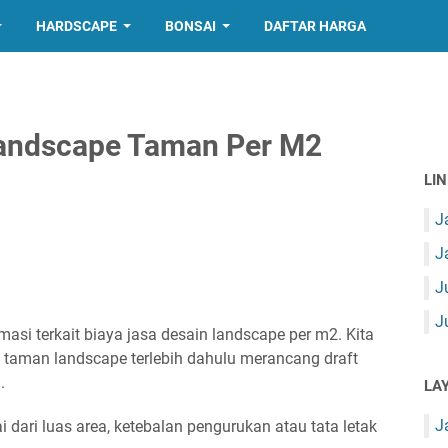
HARDSCAPE
BONSAI
DAFTAR HARGA
Landscape Taman Per M2
LI
J
J
J
J
masi terkait biaya jasa desain landscape per m2. Kita
aman landscape terlebih dahulu merancang draft
.
LA
J
dari luas area, ketebalan pengurukan atau tata letak