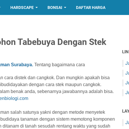
HARDSCAPE
BONSAI
DAFTAR HARGA
ohon Tabebuya Dengan Stek
LI
J
aman Surabaya.
Tentang bagaimana cara
J
 cara distek dan cangkok. Dan mungkin apakah bisa
J
dibudidayakan dengan cara stek maupun cangkok.
dalam benak anda, sebenarnya jawabannya adalah bisa.
J
enbiologi.com
LA
man salah satunya yakni dengan metode menyetek
e budidaya tanaman dengan sistem memotong komponen
J
 ditanam di tanah sesudah rentang waktu yang sudah