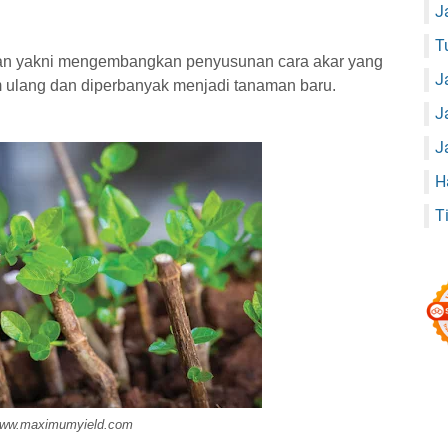
J
T
man yakni mengembangkan penyusunan cara akar yang
J
am ulang dan diperbanyak menjadi tanaman baru.
J
J
H
T
ww.maximumyield.com