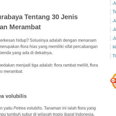
J
T
rabaya Tentang 30 Jenis
J
an Merambat
J
J
 terkesan hidup? Solusinya adalah dengan menanam
erupakan flora hias yang memiliki sifat percabangan
H
benda yang ada di dekatnya.
T
dakan menjadi tiga adalah: flora rambat melilit, flora
ro merambat.
a volubilis
an yaitu
Petrea volubilis.
Tanaman ini ialah flora yang
u tumbuh subur di wilayah tropis ibarat Indonesia.