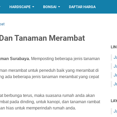
HARDSCAPE
BONSAI
DAFTAR HARGA
bat
 Dan Tanaman Merambat
LI
J
aman Surabaya.
Memposting beberapa jenis tanaman
J
man merambat untuk peneduh baik yang merambat di
J
ng ada beberapa jenis tanaman merambat yang cepat
J
at berbunga terus, maka suasana rumah anda akan
LA
ambat pada dinding, untuk kanopi, dan tanaman rambat
aman hias untuk memperindah rumah anda.
J