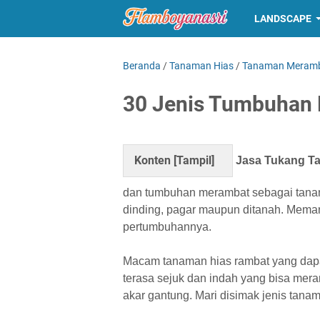
LANDSCAPE
Beranda
/
Tanaman Hias
/
Tanaman Meram
30 Jenis Tumbuhan
Konten [
Tampil
]
Jasa Tukang T
dan tumbuhan merambat sebagai tana
dinding, pagar maupun ditanah. Mema
pertumbuhannya.
Macam tanaman hias rambat yang dap
terasa sejuk dan indah yang bisa mer
akar gantung. Mari disimak jenis tan