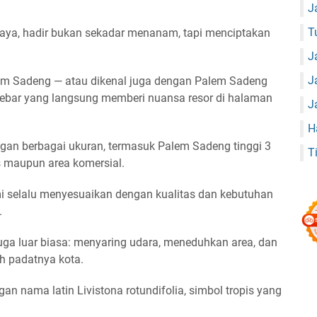
J
T
aya
, hadir bukan sekadar menanam, tapi menciptakan
J
J
em Sadeng
— atau dikenal juga dengan
Palem Sadeng
 lebar yang langsung memberi nuansa resor di halaman
J
H
gan berbagai ukuran, termasuk
Palem Sadeng tinggi 3
T
 maupun area komersial.
mi selalu menyesuaikan dengan kualitas dan kebutuhan
.
uga luar biasa: menyaring udara, meneduhkan area, dan
h padatnya kota.
ngan
nama latin Livistona rotundifolia
, simbol tropis yang