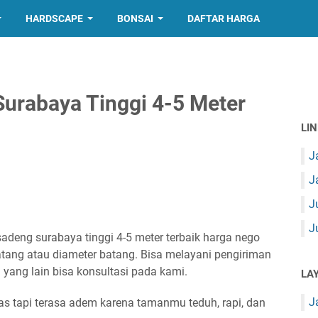
HARDSCAPE
BONSAI
DAFTAR HARGA
urabaya Tinggi 4-5 Meter
LI
J
J
J
J
adeng surabaya tinggi 4-5 meter terbaik harga nego
atang atau diameter batang. Bisa melayani pengiriman
m yang lain bisa konsultasi pada kami.
LA
J
s tapi terasa adem karena tamanmu teduh, rapi, dan