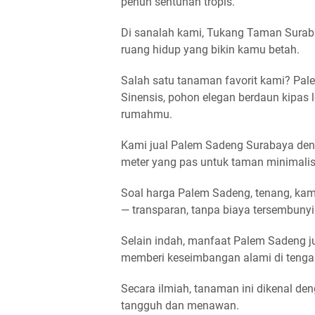
penuh sentuhan tropis.
Di sanalah kami,
Tukang Taman Surab
ruang hidup yang bikin kamu betah.
Salah satu tanaman favorit kami?
Pal
Sinensis
, pohon elegan berdaun kipas
rumahmu.
Kami
jual Palem Sadeng Surabaya
den
meter
yang pas untuk taman minimalis
Soal
harga Palem Sadeng
, tenang, ka
— transparan, tanpa biaya tersembunyi
Selain indah,
manfaat Palem Sadeng
j
memberi keseimbangan alami di tenga
Secara ilmiah, tanaman ini dikenal de
tangguh dan menawan.