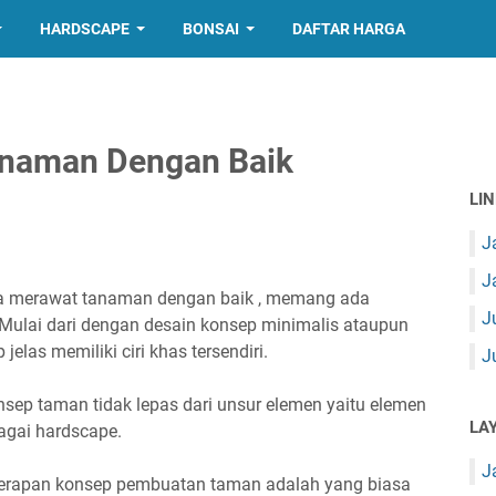
HARDSCAPE
BONSAI
DAFTAR HARGA
anaman Dengan Baik
LI
J
J
a merawat tanaman dengan baik , memang ada
J
Mulai dari dengan desain konsep minimalis ataupun
jelas memiliki ciri khas tersendiri.
J
ep taman tidak lepas dari unsur elemen yaitu elemen
LA
agai hardscape.
J
nerapan konsep pembuatan taman adalah yang biasa