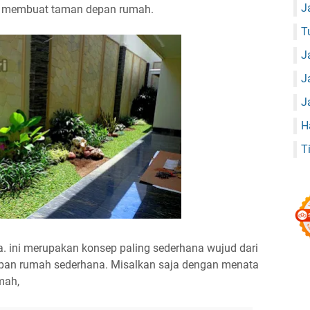
J
ra membuat taman depan rumah.
T
J
J
J
H
T
 ini merupakan konsep paling sederhana wujud dari
pan rumah sederhana. Misalkan saja dengan menata
umah,