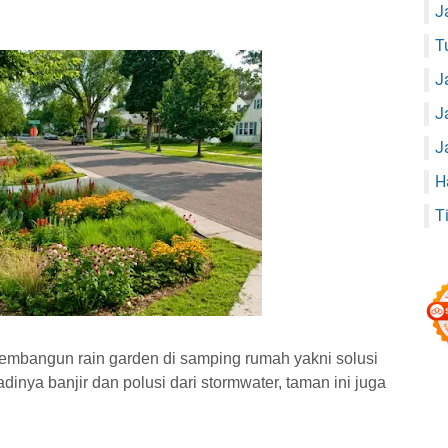
J
T
J
J
J
H
T
membangun rain garden di samping rumah yakni solusi
dinya banjir dan polusi dari stormwater, taman ini juga