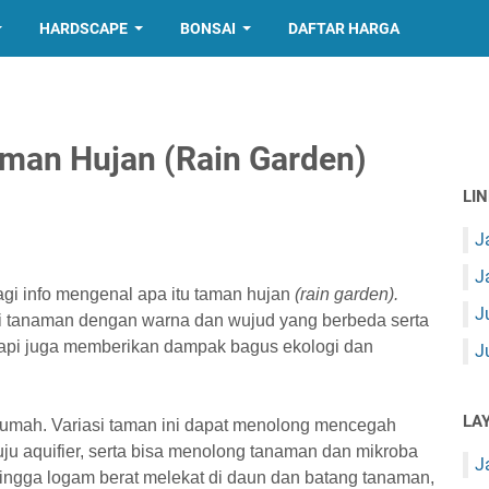
HARDSCAPE
BONSAI
DAFTAR HARGA
aman Hujan (Rain Garden)
LI
J
J
gi info mengenal apa itu taman hujan
(rain garden).
J
i tanaman dengan warna dan wujud yang berbeda serta
tapi juga memberikan dampak bagus ekologi dan
J
LA
 rumah. Variasi taman ini dapat menolong mencegah
uju aquifier, serta bisa menolong tanaman dan mikroba
J
ngga logam berat melekat di daun dan batang tanaman,