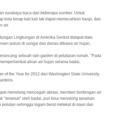
man surabaya baca dari beberapa sumber. Untuk
p kota kerap kali kali tak dapat memecahkan banjir, dan
 air.
indungan Lingkungan di Amerika Serikat didapat data
en polusi di sungai dan danau dibawa air hujan.
rancang sebuah rain garden di pelataran rumah. "Pada
memperlambat aliran air hujan selama badai,
er of the Year for 2012 dari Washington State University
Gardens.
apat menolong mencegah abrasi, memberi bimbingan air
tak "tersesat" oleh badai, pun bisa menolong tanaman
polutan sehingga logam berat melekat di daun dan