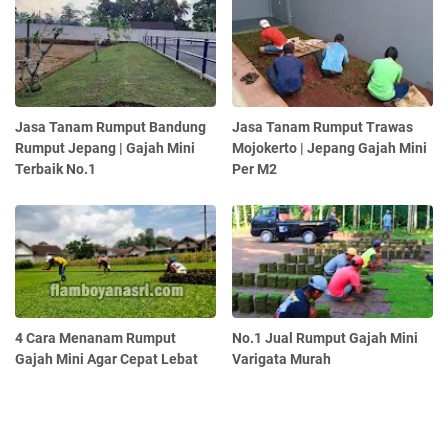
Jasa Tanam Rumput Bandung
Jasa Tanam Rumput Trawas
Rumput Jepang | Gajah Mini
Mojokerto | Jepang Gajah Mini
Terbaik No.1
Per M2
4 Cara Menanam Rumput
No.1 Jual Rumput Gajah Mini
Gajah Mini Agar Cepat Lebat
Varigata Murah