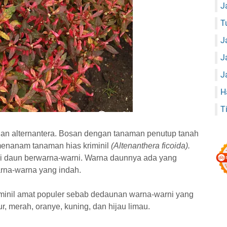
J
T
J
J
J
H
T
dan alternantera. Bosan dengan tanaman penutup tanah
 menanam tanaman hias kriminil
(Altenanthera ficoida).
i daun berwarna-warni. Warna daunnya ada yang
arna-warna yang indah.
minil amat populer sebab dedaunan warna-warni yang
, merah, oranye, kuning, dan hijau limau.