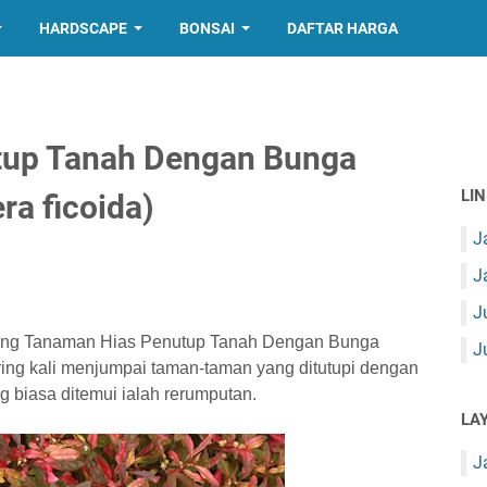
HARDSCAPE
BONSAI
DAFTAR HARGA
tup Tanah Dengan Bunga
LI
ra ficoida)
J
J
J
ng Tanaman Hias Penutup Tanah Dengan Bunga
J
ring kali menjumpai taman-taman yang ditutupi dengan
biasa ditemui ialah rerumputan.
LA
J