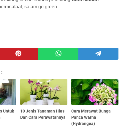
rmnafaat, salam go green..
 :
s Untuk
10 Jenis Tanaman Hias
Cara Merawat Bunga
h
Dan Cara Perawatannya
Panca Warna
(Hydrangea)