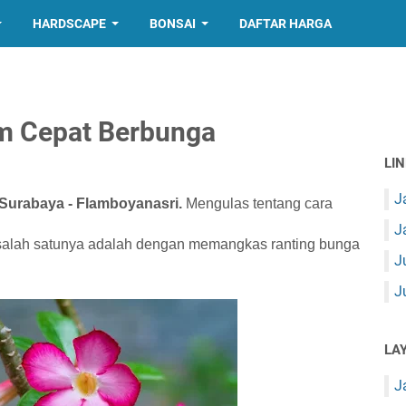
HARDSCAPE
BONSAI
DAFTAR HARGA
m Cepat Berbunga
LI
J
urabaya - Flamboyanasri.
Mengulas tentang cara
J
salah satunya adalah dengan memangkas ranting bunga
J
J
LA
J