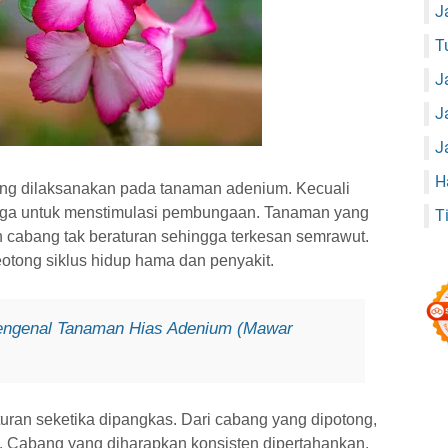
J
T
J
J
J
H
g dilaksanakan pada tanaman adenium. Kecuali
uga untuk menstimulasi pembungaan. Tanaman yang
T
 cabang tak beraturan sehingga terkesan semrawut.
tong siklus hidup hama dan penyakit.
ngenal Tanaman Hias Adenium (Mawar
ran seketika dipangkas. Dari cabang yang dipotong,
. Cabang yang diharapkan konsisten dipertahankan.