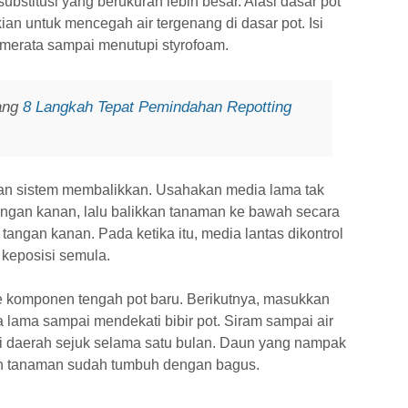
ubstitusi yang berukuran lebih besar. Alasi dasar pot
an untuk mencegah air tergenang di dasar pot. Isi
erata sampai menutupi styrofoam.
tang
8 Langkah Tepat Pemindahan Repotting
an sistem membalikkan. Usahakan media lama tak
ngan kanan, lalu balikkan tanaman ke bawah secara
tangan kanan. Pada ketika itu, media lantas dikontrol
 keposisi semula.
e komponen tengah pot baru. Berikutnya, masukkan
ama sampai mendekati bibir pot. Siram sampai air
di daerah sejuk selama satu bulan. Daun yang nampak
an tanaman sudah tumbuh dengan bagus.