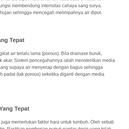
rfungsi membendung intensitas cahaya sang surya,
 hujan sehingga mencegah melimpahnya air dipot.
ang Tepat
kat air terlalu lama (porous). Bila drainase buruk,
k akar. Sistem pencegahannya ialah mensterilkan media
ubang supaya air menyerap dengan bagus sehingga
h padat (tak porous) seketika diganti dengan media
Yang Tepat
 juga memerlukan faktor hara untuk tumbuh. Oleh sebab
utin. Pastikan pemberian pupuk pantas dosis yang telah