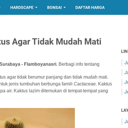
HARDSCAPE
BONSAI
DAFTAR HARGA
tus Agar Tidak Mudah Mati
LI
J
urabaya - Flamboyanasri.
Berbagi info tentang
J
s agar tidak berumur panjang dan tidak mudah mati.
J
tuk jenis tumbuhan berbunga famili
Cactaceae.
Kaktus
a air. Kaktus lazim ditemukan di tempat-tempat yang
J
LA
J