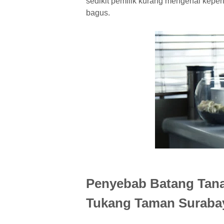
sedikit pemilik kurang mengenal kepe
bagus.
Penyebab Batang Tan
Tukang Taman Suraba