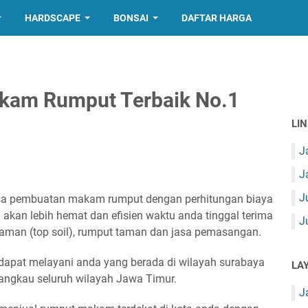
HARDSCAPE
BONSAI
DAFTAR HARGA
kam Rumput Terbaik No.1
LI
J
J
J
sa pembuatan makam rumput dengan perhitungan biaya
akan lebih hemat dan efisien waktu anda tinggal terima
J
 taman (top soil), rumput taman dan jasa pemasangan.
pat melayani anda yang berada di wilayah surabaya
LA
angkau seluruh wilayah Jawa Timur.
J