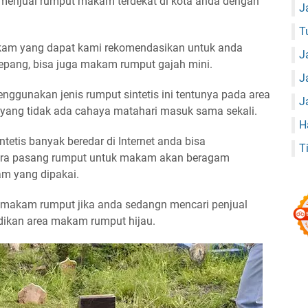
 menjual rumput makam terdekat di kota anda dengan
J
T
kam yang dapat kami rekomendasikan untuk anda
J
epang, bisa juga makam rumput gajah mini.
J
enggunakan jenis rumput sintetis ini tentunya pada area
J
r yang tidak ada cahaya matahari masuk sama sekali.
H
etis banyak beredar di Internet anda bisa
T
ara pasang rumput untuk makam akan beragam
m yang dipakai.
 makam rumput jika anda sedangn mencari penjual
ikan area makam rumput hijau.