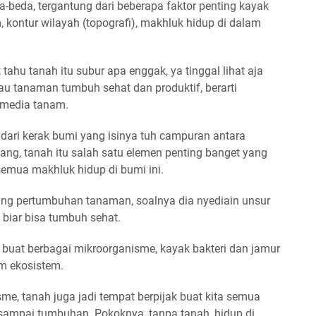
da-beda, tergantung dari beberapa faktor penting kayak
, kontur wilayah (topografi), makhluk hidup di dalam
tahu tanah itu subur apa enggak, ya tinggal lihat aja
au tanaman tumbuh sehat dan produktif, berarti
 media tanam.
 dari
kerak bumi
yang isinya tuh campuran antara
ilang, tanah itu salah satu elemen penting banget yang
emua makhluk hidup di bumi ini.
ng pertumbuhan tanaman
, soalnya dia nyediain unsur
 biar bisa tumbuh sehat.
 buat berbagai mikroorganisme
, kayak bakteri dan jamur
m ekosistem.
sme, tanah juga jadi
tempat berpijak
buat kita semua
sampai tumbuhan. Pokoknya, tanpa tanah, hidup di