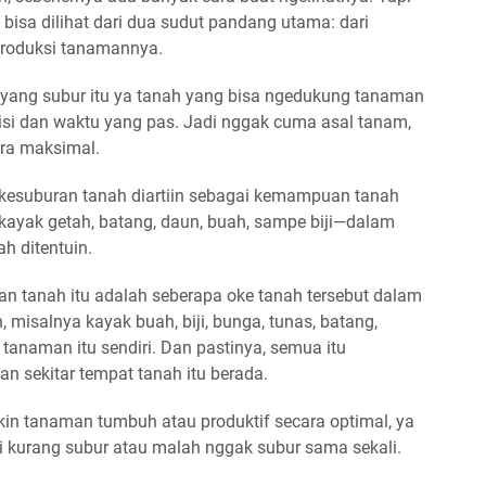
u bisa dilihat dari dua sudut pandang utama:
dari
 produksi tanamannya
.
h yang subur itu ya tanah yang bisa ngedukung tanaman
isi dan waktu yang pas. Jadi nggak cuma asal tanam,
ara maksimal.
 kesuburan tanah diartiin sebagai kemampuan tanah
kayak getah, batang, daun, buah, sampe biji—dalam
h ditentuin.
an tanah
itu adalah seberapa oke tanah tersebut dalam
 misalnya kayak buah, biji, bunga, tunas, batang,
anaman itu sendiri. Dan pastinya, semua itu
an sekitar tempat tanah itu berada.
kin tanaman tumbuh atau produktif secara optimal, ya
i
kurang subur
atau malah
nggak subur sama sekali
.