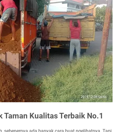
 Taman Kualitas Terbaik No.1
h
, sebenernya ada banyak cara buat ngelihatnya. Tapi