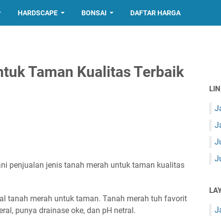
HARDSCAPE
BONSAI
DAFTAR HARGA
tuk Taman Kualitas Terbaik
LI
J
J
J
J
 penjualan jenis tanah merah untuk taman kualitas
LA
ual tanah merah untuk taman
. Tanah merah tuh favorit
J
al, punya drainase oke, dan pH netral.